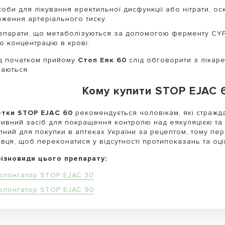
соби для лікування еректильної дисфункції або нітрати, о
иження артеріального тиску.
епарати, що метаболізуються за допомогою ферменту CYP
ю концентрацію в крові.
д початком прийому
Стоп Еяк 60
слід обговорити з лікаре
аються.
Кому купити STOP EJAC 6
етки STOP EJAC 60
рекомендується чоловікам, які стражд
ивний засіб для покращення контролю над еякуляцією та 
пний для покупки в аптеках України за рецептом, тому пе
івця, щоб переконатися у відсутності протипоказань та оц
різновиди цього препарату:
олонгатор STOP EJAC 30
олонгатор STOP EJAC 90