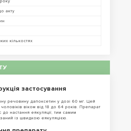
 року
 до акту
ин
ких кількостях
ТУ
рукція застосування
вну речовину дапоксетин у дозі 60 мг. Цей
чоловіків віком від 18 до 64 років. Препарат
 до настання еякуляції, тим самим
заний із швидкою еякуляцією.
ння препарату