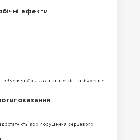
обічні ефекти
:
в обмеженої кількості пацієнтів і найчастіше
ротипоказання
недостатність або порушення серцевого
.