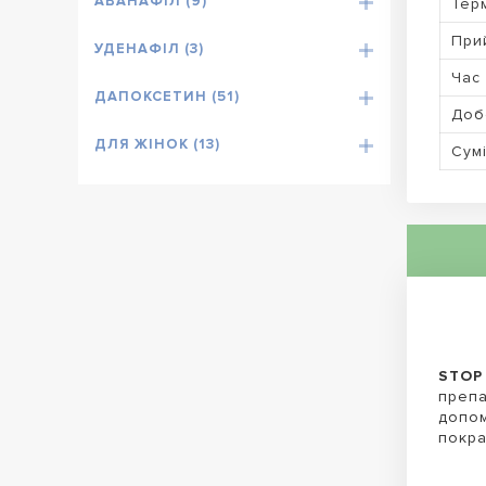
АВАНАФІЛ (9)
Терм
При
УДЕНАФІЛ (3)
Час 
ДАПОКСЕТИН (51)
Доб
ДЛЯ ЖІНОК (13)
Сумі
STOP
препа
допом
покра