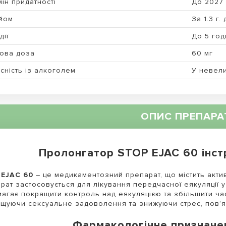
ін придатності
До 2027
йом
За 1.3 г.
дії
До 5 год
ова доза
60 мг
сність із алкоголем
У невели
ОПИС ПРЕПАРА
Пролонгатор STOP EJAC 60 інст
 EJAC 60
– це медикаментозний препарат, що містить акти
рат застосовується для лікування передчасної еякуляції у 
агає покращити контроль над еякуляцією та збільшити час
щуючи сексуальне задоволення та знижуючи стрес, пов’я
Фармакологічне призначе