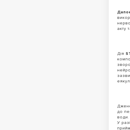
Дапо
викор
нерво
акту 
Дія
S
компо
зворо
нейро
зазви
еякул
Джене
до пе
води.
У раз
прийм