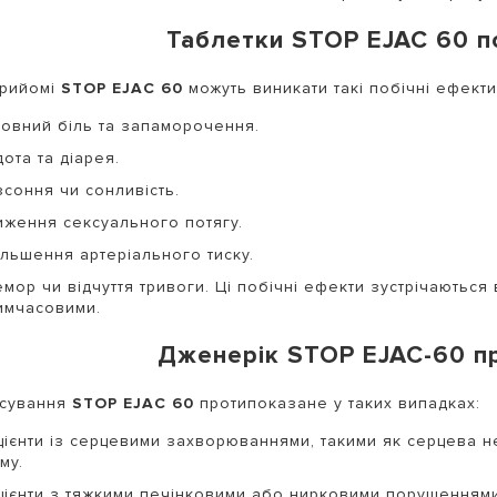
Таблетки STOP EJAC 60 п
прийомі
STOP EJAC 60
можуть виникати такі побічні ефекти
ловний біль та запаморочення.
ота та діарея.
зсоння чи сонливість.
иження сексуального потягу.
ільшення артеріального тиску.
мор чи відчуття тривоги. Ці побічні ефекти зустрічаються 
тимчасовими.
Дженерік STOP EJAC-60 п
осування
STOP EJAC 60
протипоказане у таких випадках:
цієнти із серцевими захворюваннями, такими як серцева 
му.
цієнти з тяжкими печінковими або нирковими порушеннями