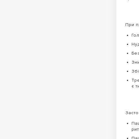
При 
Го
Нуд
Бе
Зн
Зб
Тре
є 
Заст
Па
рит
Па