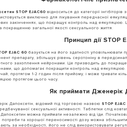
ксетин STOP EJAC60
відноситься до категорії інгібіторів
истовується виключно для лікування передчасної еякуляці
вих закінченнях, що покращує контроль над еякуляцією. 
та покращенню загальної якості сексуального життя.
Принцип дії STOP 
TOP EJAC 60
базується на його здатності уповільнювати п
нент препарату, збільшує рівень серотоніну в передсина
тного захоплення нейронами. Це призводить до покращен
нами, що допомагає покращити контроль над еякуляцією. 
чай, протягом 1-2 годин після прийому, і може тривати кі
яцією протягом цього часу.
Як приймати Дженерік 
рік Дапоксетін, відомий під торговою назвою
STOP EJAC
редбачуваної сексуальної активності. Таблетки слід ковта
 Дапоксетин можна приймати незалежно від їди. Початкова
і потреби та хорошої переносимості дозу можна збільшити
ають за необхідності, його не слід використовувати регу