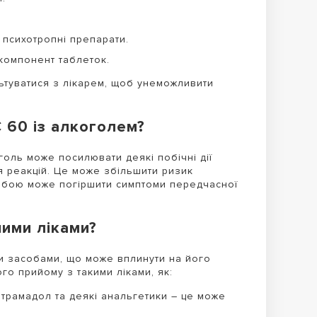
і психотропні препарати.
компонент таблеток.
туватися з лікарем, щоб унеможливити
 60 із алкоголем?
оль може посилювати деякі побічні дії
я реакцій. Це може збільшити ризик
собою може погіршити симптоми передчасної
шими ліками?
и засобами, що може вплинути на його
о прийому з такими ліками, як:
, трамадол та деякі анальгетики – це може