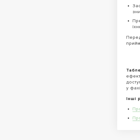
За
зн
Пр
їхн
Пере
прийм
Табл
ефект
досту
у фах
Інші 
Пр
Пр