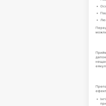
Ос
Пац
Лю
Перед
можли
Прий
дапок
нещас
еякул
Преп
ефект
Інг
пр