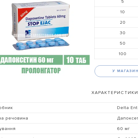
5
10
20
30
50
100
У МАГАЗИ
ХАРАКТЕРИСТИКИ
обник
Delta Ent
ча речовина
Дапоксет
ування
60 мг