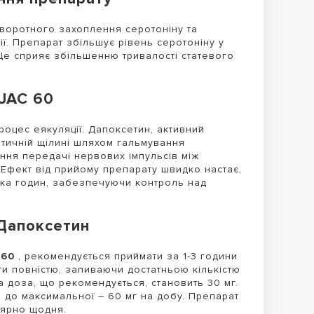
 зворотного захоплення серотоніну та
ї. Препарат збільшує рівень серотоніну у
Це сприяє збільшенню тривалості статевого
EJAC 60
роцес еякуляції. Дапоксетин, активний
птичній щілині шляхом гальмування
ня передачі нервових імпульсів між
Ефект від прийому препарату швидко настає,
лька годин, забезпечуючи контроль над
Дапоксетин
 60
, рекомендується приймати за 1-3 години
ти повністю, запиваючи достатньою кількістю
 доза, що рекомендується, становить 30 мг.
 до максимальної – 60 мг на добу. Препарат
лярно щодня.