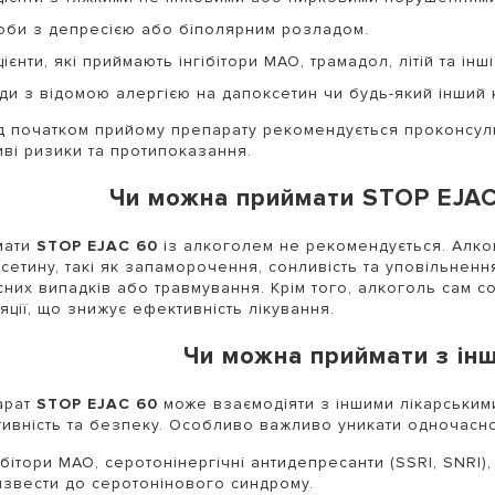
оби з депресією або біполярним розладом.
ієнти, які приймають інгібітори МАО, трамадол, літій та інш
ди з відомою алергією на дапоксетин чи будь-який інший 
 початком прийому препарату рекомендується проконсуль
ві ризики та протипоказання.
Чи можна приймати STOP EJAC
мати
STOP EJAC 60
із алкоголем не рекомендується. Алког
сетину, такі як запаморочення, сонливість та уповільненн
них випадків або травмування. Крім того, алкоголь сам 
яції, що знижує ефективність лікування.
Чи можна приймати з ін
арат
STOP EJAC 60
може взаємодіяти з іншими лікарським
ивність та безпеку. Особливо важливо уникати одночасног
ібітори МАО, серотонінергічні антидепресанти (SSRI, SNRI)
извести до серотонінового синдрому.