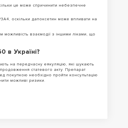
скільки це може спричинити небезпечне
3A4, оскільки дапоксетин може впливати на
м можливість взаємодії з іншими ліками, що
0 в Україні?
ають на передчасну еякуляцію, які шукають
продовження статевого акту. Препарат
ред покупкою необхідно пройти консультацію
інити можливі ризики.