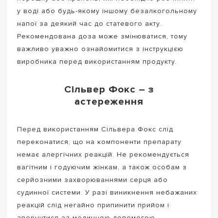
у воді або будь-якому іншому безалкогольному
напої за деякий час до статевого акту.
Рекомендована доза може змінюватися, тому
важливо уважно ознайомитися з інструкцією
виробника перед використанням продукту.
Сільвер Фокс – з
астереження
Перед використанням Сільвера Фокс слід
переконатися, що на компоненти препарату
немає алергічних реакцій. Не рекомендується
вагітним і годуючим жінкам, а також особам з
серйозними захворюваннями серця або
судинної системи. У разі виникнення небажаних
реакцій слід негайно припинити прийом і
звернутися за медичною допомогою.