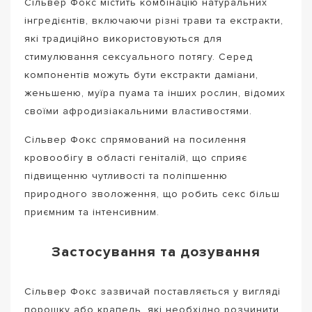
Сільвер Фокс містить комбінацію натуральних
інгредієнтів, включаючи різні трави та екстракти,
які традиційно використовуються для
стимулювання сексуального потягу. Серед
компонентів можуть бути екстракти даміани,
женьшеню, муїра пуама та інших рослин, відомих
своїми афродизіакальними властивостями.
Сільвер Фокс спрямований на посилення
кровообігу в області геніталій, що сприяє
підвищенню чутливості та поліпшенню
природного зволоження, що робить секс більш
приємним та інтенсивним.
Застосування та дозування
Сільвер Фокс зазвичай поставляється у вигляді
порошку або крапель, які необхідно розчинити