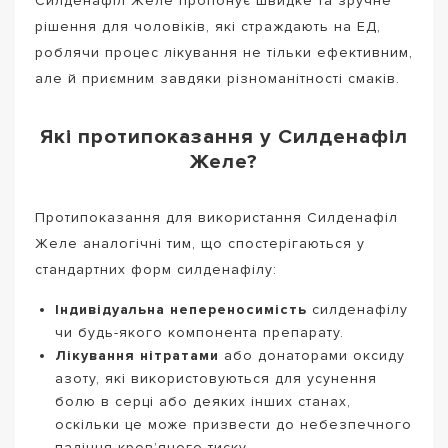
Силденафіл Желе пропонує швидке та зручне
рішення для чоловіків, які страждають на ЕД,
роблячи процес лікування не тільки ефективним,
але й приємним завдяки різноманітності смаків.
Які протипоказання у Силденафіл
Желе?
Протипоказання для використання Силденафіл
Желе аналогічні тим, що спостерігаються у
стандартних форм силденафілу:
Індивідуальна непереносимість
силденафілу
чи будь-якого компонента препарату.
Лікування нітратами
або донаторами оксиду
азоту, які використовуються для усунення
болю в серці або деяких інших станах,
оскільки це може призвести до небезпечного
падіння кров’яного тиску.