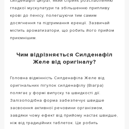
силденафіл цитрат, який сприяє розслабленню
гладкої мускулатури та збільшенню припливу
крові до пенісу, полегшуючи тим самим
досягнення та підтримання ерекції. Зазвичай
містить ароматизатори, що робить його прийом
приємнішим.
Чим відрізняється Силденафіл
Желе від оригіналу?
Головна відмінність Силденафіла Желе від
оригінальних пігулок силденафілу (Віагра)
полягає у формі випуску та швидкості дії.
Залізоподібна форма забезпечує швидше
засвоєння активної речовини організмом,
завдяки чому ефект від прийому настає швидше,
ніж від традиційних таблеток. Це робить