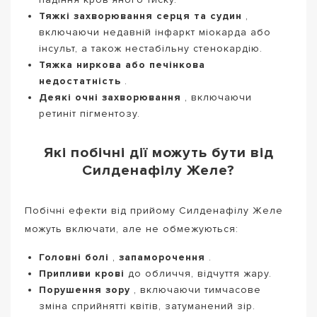
Тяжкі захворювання серця та судин
,
включаючи недавній інфаркт міокарда або
інсульт, а також нестабільну стенокардію.
Тяжка ниркова або печінкова
недостатність
.
Деякі очні захворювання
, включаючи
ретиніт пігментозу.
Які побічні дії можуть бути від
Силденафілу Желе?
Побічні ефекти від прийому Силденафілу Желе
можуть включати, але не обмежуються:
Головні болі
,
запаморочення
.
Припливи крові
до обличчя, відчуття жару.
Порушення зору
, включаючи тимчасове
зміна сприйнятті квітів, затуманений зір.